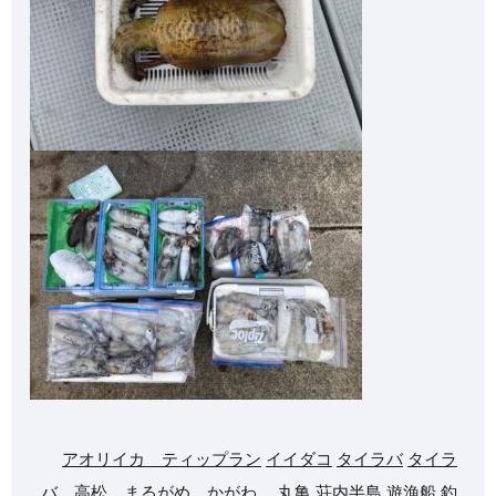
アオリイカ ティップラン
イイダコ
タイラバ
タイラ
バ、高松、まるがめ、かがわ、
丸亀
荘内半島
遊漁船
釣