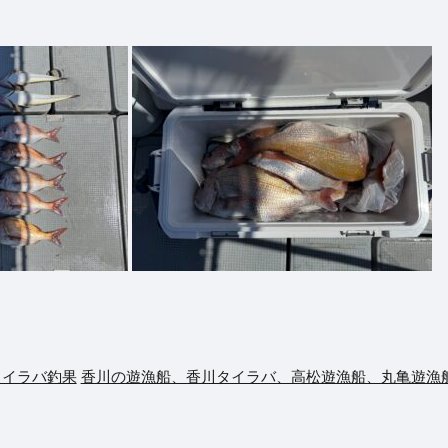
タイラバ釣果
香川の遊漁船、香川タイラバ、高松遊漁船、丸亀遊漁